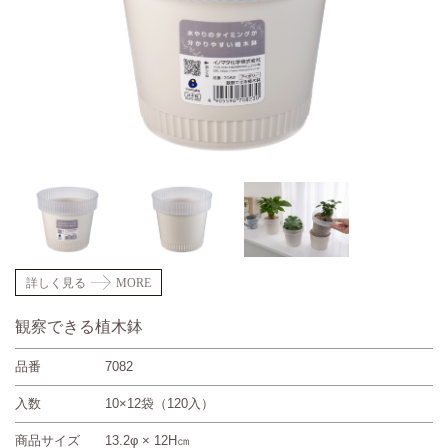
詳しく見る
MORE
観察できる植木鉢
品番
7082
入数
10×12袋（120入）
商品サイズ
13.2φ × 12H㎝