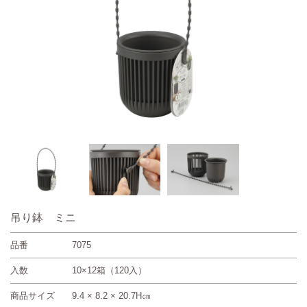
吊り鉢 ミニ
品番
7075
入数
10×12箱（120入）
商品サイズ
9.4 × 8.2 × 20.7H㎝