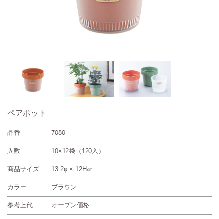
ペアポット
品番
7080
入数
10×12袋（120入）
商品サイズ
13.2φ × 12H㎝
カラー
ブラウン
参考上代
オープン価格