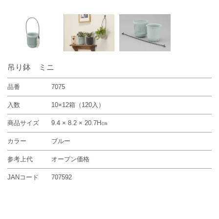
吊り鉢 ミニ
品番
7075
入数
10×12箱（120入）
商品サイズ
9.4 × 8.2 × 20.7H㎝
カラー
ブルー
参考上代
オープン価格
JANコード
707592