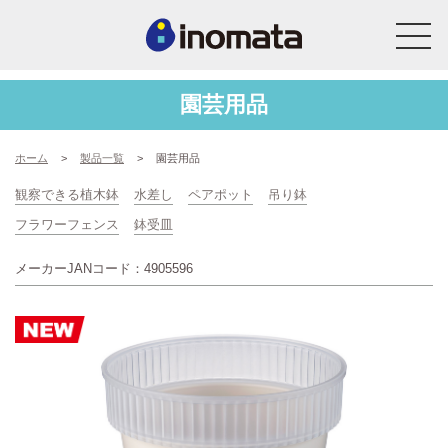
園芸用品
ホーム
>
製品一覧
>
園芸用品
観察できる植木鉢
水差し
ペアポット
吊り鉢
フラワーフェンス
鉢受皿
メーカーJANコード：4905596