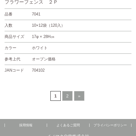
フラワーフェンス ２Ｐ
品番
7041
入数
10×12袋（120入）
商品サイズ
17φ × 28H㎝
カラー
ホワイト
参考上代
オープン価格
JANコード
704102
1
2
»
採用情報
よくあるご質問
プライバシーポリシー