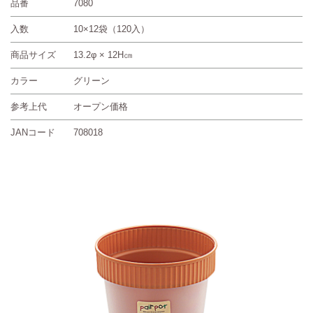
品番
7080
入数
10×12袋（120入）
商品サイズ
13.2φ × 12H㎝
カラー
グリーン
参考上代
オープン価格
JANコード
708018