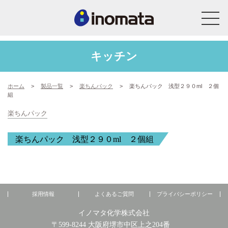
キッチン
ホーム
>
製品一覧
>
楽ちんパック
>
楽ちんパック 浅型２９０ml ２個
組
楽ちんパック
楽ちんパック 浅型２９０ml ２個組
採用情報
よくあるご質問
プライバシーポリシー
イノマタ化学株式会社
〒599-8244 大阪府堺市中区上之204番