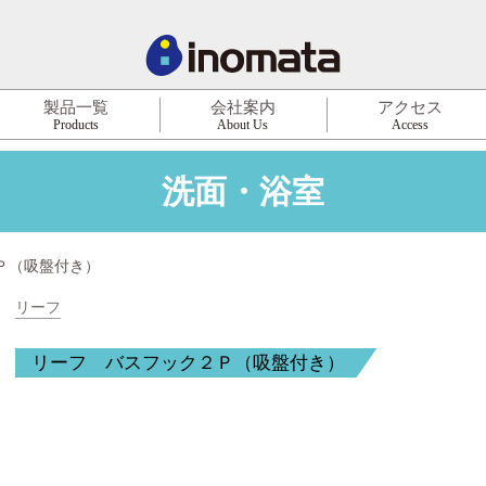
製品一覧
会社案内
アクセス
Products
About Us
Access
洗面・浴室
Ｐ（吸盤付き）
リーフ
リーフ バスフック２Ｐ（吸盤付き）