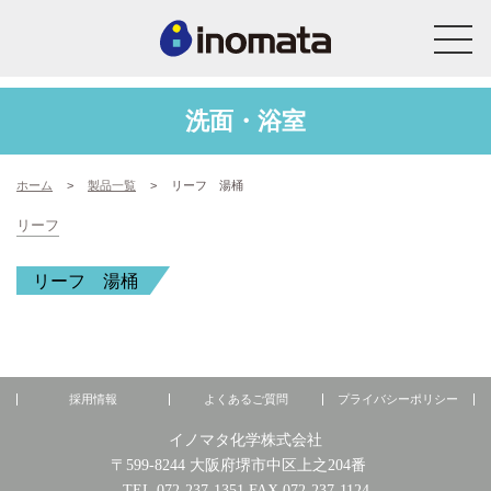
洗面・浴室
ホーム
>
製品一覧
>
リーフ 湯桶
リーフ
リーフ 湯桶
採用情報
よくあるご質問
プライバシーポリシー
イノマタ化学株式会社
〒599-8244 大阪府堺市中区上之204番
TEL.072-237-1351 FAX.072-237-1124